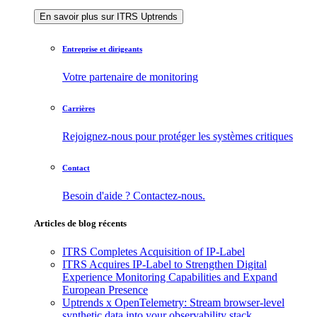
En savoir plus sur ITRS Uptrends
Entreprise et dirigeants
Votre partenaire de monitoring
Carrières
Rejoignez-nous pour protéger les systèmes critiques
Contact
Besoin d'aide ? Contactez-nous.
Articles de blog récents
ITRS Completes Acquisition of IP-Label
ITRS Acquires IP-Label to Strengthen Digital
Experience Monitoring Capabilities and Expand
European Presence
Uptrends x OpenTelemetry: Stream browser-level
synthetic data into your observability stack