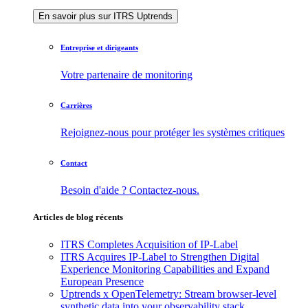
En savoir plus sur ITRS Uptrends
Entreprise et dirigeants
Votre partenaire de monitoring
Carrières
Rejoignez-nous pour protéger les systèmes critiques
Contact
Besoin d'aide ? Contactez-nous.
Articles de blog récents
ITRS Completes Acquisition of IP-Label
ITRS Acquires IP-Label to Strengthen Digital
Experience Monitoring Capabilities and Expand
European Presence
Uptrends x OpenTelemetry: Stream browser-level
synthetic data into your observability stack