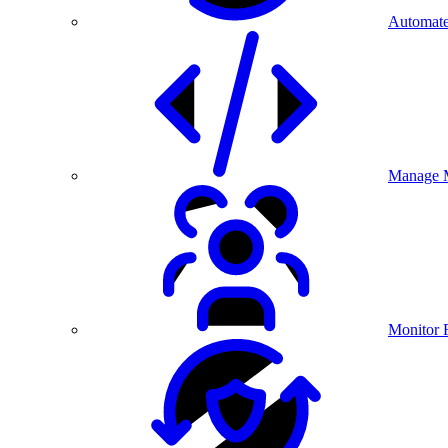
Automate
Manage M
Monitor 