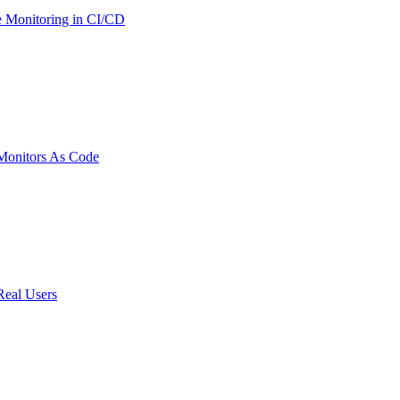
 Monitoring in CI/CD
onitors As Code
Real Users