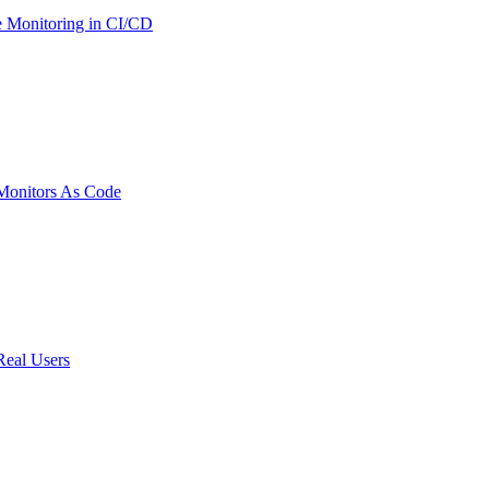
 Monitoring in CI/CD
onitors As Code
Real Users