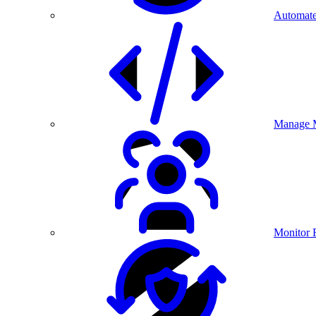
Automate
Manage M
Monitor 