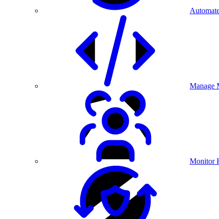
Automate
Manage M
Monitor 