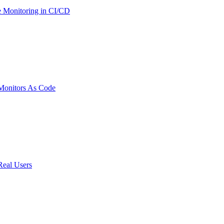
 Monitoring in CI/CD
onitors As Code
Real Users