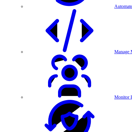
Automate
Manage M
Monitor 