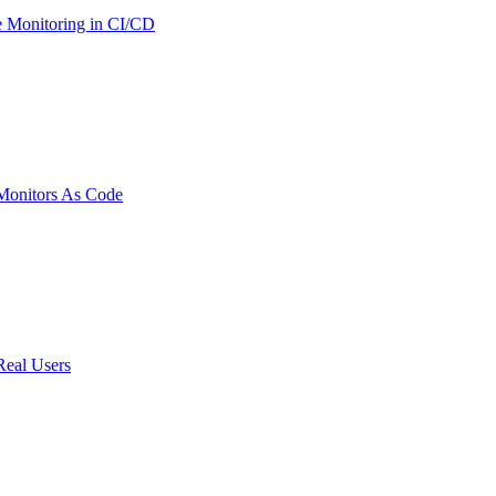
 Monitoring in CI/CD
onitors As Code
Real Users