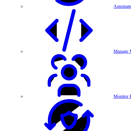
Automate
Manage M
Monitor 