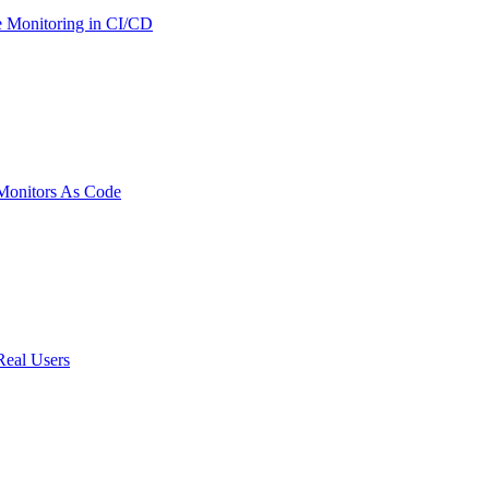
 Monitoring in CI/CD
onitors As Code
Real Users