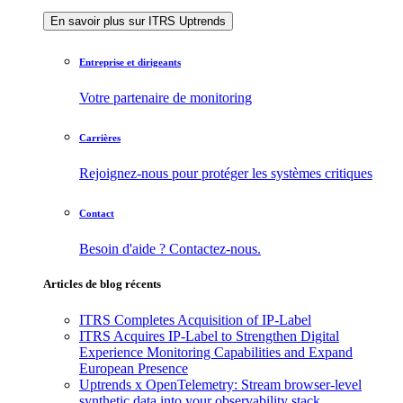
En savoir plus sur ITRS Uptrends
Entreprise et dirigeants
Votre partenaire de monitoring
Carrières
Rejoignez-nous pour protéger les systèmes critiques
Contact
Besoin d'aide ? Contactez-nous.
Articles de blog récents
ITRS Completes Acquisition of IP-Label
ITRS Acquires IP-Label to Strengthen Digital
Experience Monitoring Capabilities and Expand
European Presence
Uptrends x OpenTelemetry: Stream browser-level
synthetic data into your observability stack