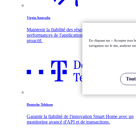
Virgin Australia
Maintenir la fiabilité des réservations de vol et les
performances de l'application grâce à un monitoring
proactif.
En cliquant sur « Accepter tous l
navigation sur le site, analyser so
Tout
Deutsche Telekom
Garantir la fiabilité de l'innovation Smart Home avec un
monitoring avancé d'API et de transactions.