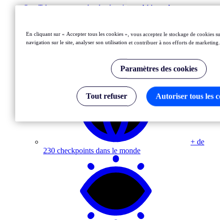
OpenTelemetry : consultez les données synthétiques dans vos
dashboards d'observabilité
En savoir plus
En cliquant sur « Accepter tous les cookies », vous acceptez le stockage de cookies su
navigation sur le site, analyser son utilisation et contribuer à nos efforts de marketing.
Pourquoi choisir Uptrends
Paramètres des cookies
Tout refuser
Autoriser tous les 
+ de
230 checkpoints dans le monde