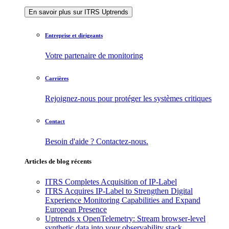
En savoir plus sur ITRS Uptrends
Entreprise et dirigeants
Votre partenaire de monitoring
Carrières
Rejoignez-nous pour protéger les systèmes critiques
Contact
Besoin d'aide ? Contactez-nous.
Articles de blog récents
ITRS Completes Acquisition of IP-Label
ITRS Acquires IP-Label to Strengthen Digital
Experience Monitoring Capabilities and Expand
European Presence
Uptrends x OpenTelemetry: Stream browser-level
synthetic data into your observability stack