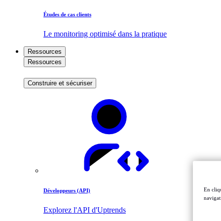
Études de cas clients
Le monitoring optimisé dans la pratique
Ressources
Ressources
Construire et sécuriser
En cliq
Développeurs (API)
navigati
Explorez l'API d'Uptrends