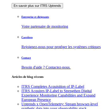
En savoir plus sur ITRS Uptrends
Entreprise et dirigeants
Votre partenaire de monitoring
Carrières
Rejoignez-nous pour protéger les systèmes critiques
Contact
Besoin d'aide ? Contactez-nous.
Articles de blog récents
ITRS Completes Acquisition of IP-Label
ITRS Acquires IP-Label to Strengthen Digital
Experience Monitoring Capabilities and Expand
European Presence
Uptrends x OpenTelemetry: Stream browser-level
synthetic data into your observability stack