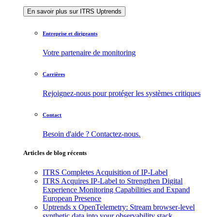
En savoir plus sur ITRS Uptrends
Entreprise et dirigeants
Votre partenaire de monitoring
Carrières
Rejoignez-nous pour protéger les systèmes critiques
Contact
Besoin d'aide ? Contactez-nous.
Articles de blog récents
ITRS Completes Acquisition of IP-Label
ITRS Acquires IP-Label to Strengthen Digital
Experience Monitoring Capabilities and Expand
European Presence
Uptrends x OpenTelemetry: Stream browser-level
synthetic data into your observability stack