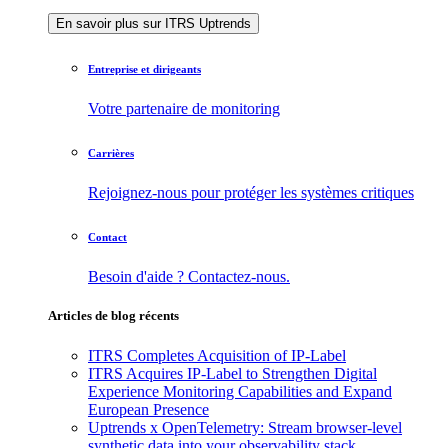
En savoir plus sur ITRS Uptrends
Entreprise et dirigeants
Votre partenaire de monitoring
Carrières
Rejoignez-nous pour protéger les systèmes critiques
Contact
Besoin d'aide ? Contactez-nous.
Articles de blog récents
ITRS Completes Acquisition of IP-Label
ITRS Acquires IP-Label to Strengthen Digital
Experience Monitoring Capabilities and Expand
European Presence
Uptrends x OpenTelemetry: Stream browser-level
synthetic data into your observability stack