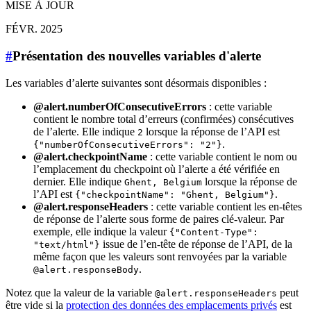
MISE À JOUR
FÉVR. 2025
#
Présentation des nouvelles variables d'alerte
Les variables d’alerte suivantes sont désormais disponibles :
@alert.numberOfConsecutiveErrors
: cette variable
contient le nombre total d’erreurs (confirmées) consécutives
de l’alerte. Elle indique
lorsque la réponse de l’API est
2
.
{"numberOfConsecutiveErrors": "2"}
@alert.checkpointName
: cette variable contient le nom ou
l’emplacement du checkpoint où l’alerte a été vérifiée en
dernier. Elle indique
lorsque la réponse de
Ghent, Belgium
l’API est
.
{"checkpointName": "Ghent, Belgium"}
@‌alert.responseHeaders
: cette variable contient les en-têtes
de réponse de l’alerte sous forme de paires clé-valeur. Par
exemple, elle indique la valeur
{"Content-Type":
issue de l’en-tête de réponse de l’API, de la
"text/html"}
même façon que les valeurs sont renvoyées par la variable
.
@alert.responseBody
Notez que la valeur de la variable
peut
@‌alert.responseHeaders
être vide si la
protection des données des emplacements privés
est