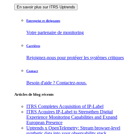
En savoir plus sur ITRS Uptrends
Entreprise et dirigeants
Votre partenaire de monitoring
Carrières
Rejoignez-nous pour protéger les systèmes critiques
Contact
Besoin d'aide ? Contactez-nous.
Articles de blog récents
ITRS Completes Acquisition of IP-Label
ITRS Acquires IP-Label to Strengthen Digital
Experience Monitoring Capabilities and Expand
European Presence
Uptrends x OpenTelemetry: Stream browser-level
synthetic data into your observability stack