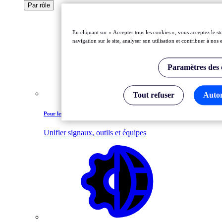
Par rôle
En cliquant sur « Accepter tous les cookies », vous acceptez le s
navigation sur le site, analyser son utilisation et contribuer à nos
Paramètres des 
Tout refuser
Autor
Pour les experts de l'observabilité
Unifier signaux, outils et équipes