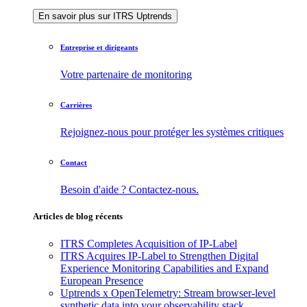
En savoir plus sur ITRS Uptrends
Entreprise et dirigeants
Votre partenaire de monitoring
Carrières
Rejoignez-nous pour protéger les systèmes critiques
Contact
Besoin d'aide ? Contactez-nous.
Articles de blog récents
ITRS Completes Acquisition of IP-Label
ITRS Acquires IP-Label to Strengthen Digital
Experience Monitoring Capabilities and Expand
European Presence
Uptrends x OpenTelemetry: Stream browser-level
synthetic data into your observability stack