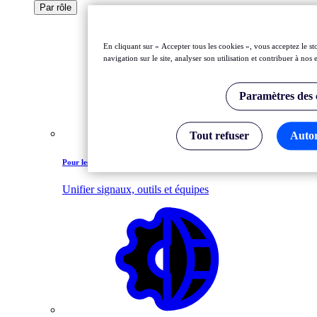
Par rôle
En cliquant sur « Accepter tous les cookies », vous acceptez le s
navigation sur le site, analyser son utilisation et contribuer à nos
Paramètres des 
Tout refuser
Autor
Pour les experts de l'observabilité
Unifier signaux, outils et équipes