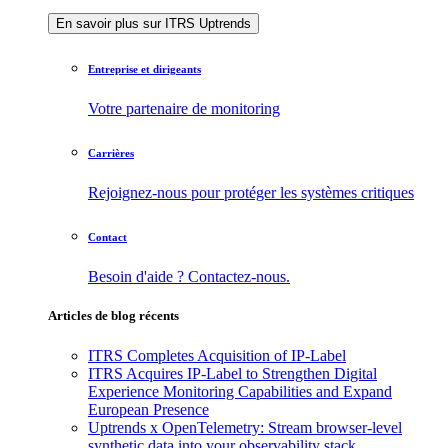
En savoir plus sur ITRS Uptrends
Entreprise et dirigeants
Votre partenaire de monitoring
Carrières
Rejoignez-nous pour protéger les systèmes critiques
Contact
Besoin d'aide ? Contactez-nous.
Articles de blog récents
ITRS Completes Acquisition of IP-Label
ITRS Acquires IP-Label to Strengthen Digital
Experience Monitoring Capabilities and Expand
European Presence
Uptrends x OpenTelemetry: Stream browser-level
synthetic data into your observability stack