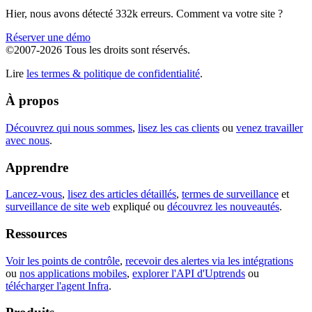
Hier, nous avons détecté 332k erreurs. Comment va votre site ?
Réserver une démo
©2007-2026 Tous les droits sont réservés.
Lire
les termes & politique de confidentialité
.
À propos
Découvrez qui nous sommes
,
lisez les cas clients
ou
venez travailler
avec nous
.
Apprendre
Lancez-vous
,
lisez des articles détaillés
,
termes de surveillance
et
surveillance de site web
expliqué ou
découvrez les nouveautés
.
Ressources
Voir les points de contrôle
,
recevoir des alertes via les intégrations
ou
nos applications mobiles
,
explorer l'API d'Uptrends
ou
télécharger l'agent Infra
.