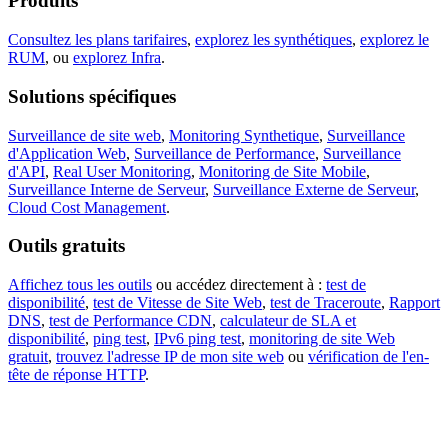
Produits
Consultez les plans tarifaires
,
explorez les synthétiques
,
explorez le
RUM
, ou
explorez Infra
.
Solutions spécifiques
Surveillance de site web
,
Monitoring Synthetique
,
Surveillance
d'Application Web
,
Surveillance de Performance
,
Surveillance
d'API
,
Real User Monitoring
,
Monitoring de Site Mobile
,
Surveillance Interne de Serveur
,
Surveillance Externe de Serveur
,
Cloud Cost Management
.
Outils gratuits
Affichez tous les outils
ou accédez directement à :
test de
disponibilité
,
test de Vitesse de Site Web
,
test de Traceroute
,
Rapport
DNS
,
test de Performance CDN
,
calculateur de SLA et
disponibilité
,
ping test
,
IPv6 ping test
,
monitoring de site Web
gratuit
,
trouvez l'adresse IP de mon site web
ou
vérification de l'en-
tête de réponse HTTP
.