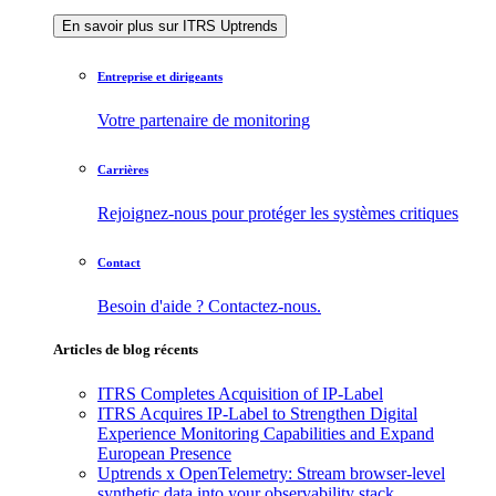
En savoir plus sur ITRS Uptrends
Entreprise et dirigeants
Votre partenaire de monitoring
Carrières
Rejoignez-nous pour protéger les systèmes critiques
Contact
Besoin d'aide ? Contactez-nous.
Articles de blog récents
ITRS Completes Acquisition of IP-Label
ITRS Acquires IP-Label to Strengthen Digital
Experience Monitoring Capabilities and Expand
European Presence
Uptrends x OpenTelemetry: Stream browser-level
synthetic data into your observability stack