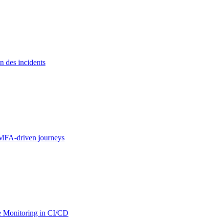
n des incidents
MFA-driven journeys
 Monitoring in CI/CD