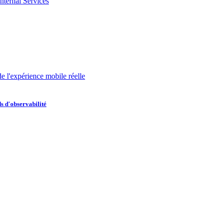
nternal Services
de l'expérience mobile réelle
s d'observabilité