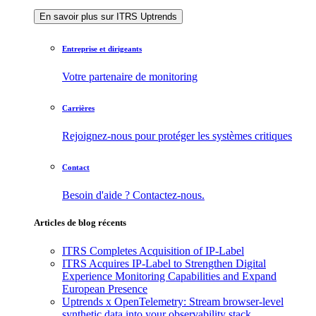
En savoir plus sur ITRS Uptrends
Entreprise et dirigeants
Votre partenaire de monitoring
Carrières
Rejoignez-nous pour protéger les systèmes critiques
Contact
Besoin d'aide ? Contactez-nous.
Articles de blog récents
ITRS Completes Acquisition of IP-Label
ITRS Acquires IP-Label to Strengthen Digital
Experience Monitoring Capabilities and Expand
European Presence
Uptrends x OpenTelemetry: Stream browser-level
synthetic data into your observability stack