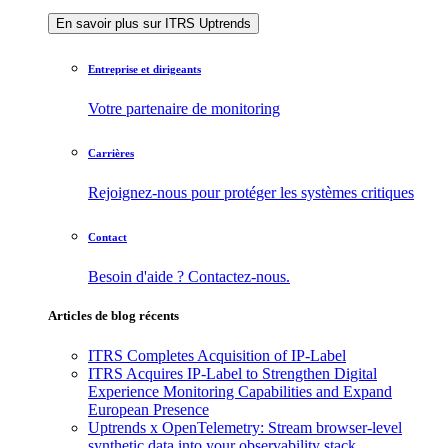
En savoir plus sur ITRS Uptrends
Entreprise et dirigeants
Votre partenaire de monitoring
Carrières
Rejoignez-nous pour protéger les systèmes critiques
Contact
Besoin d'aide ? Contactez-nous.
Articles de blog récents
ITRS Completes Acquisition of IP-Label
ITRS Acquires IP-Label to Strengthen Digital
Experience Monitoring Capabilities and Expand
European Presence
Uptrends x OpenTelemetry: Stream browser-level
synthetic data into your observability stack