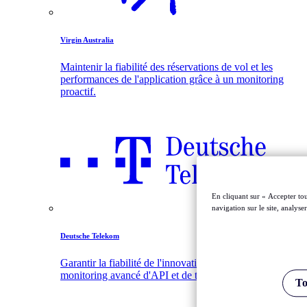
Virgin Australia
Maintenir la fiabilité des réservations de vol et les
performances de l'application grâce à un monitoring
proactif.
En cliquant sur « Accepter tou
navigation sur le site, analyse
Deutsche Telekom
Garantir la fiabilité de l'innovation Smart Home avec un
monitoring avancé d'API et de transactions.
To