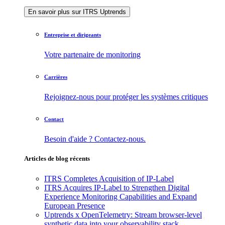
En savoir plus sur ITRS Uptrends
Entreprise et dirigeants
Votre partenaire de monitoring
Carrières
Rejoignez-nous pour protéger les systèmes critiques
Contact
Besoin d'aide ? Contactez-nous.
Articles de blog récents
ITRS Completes Acquisition of IP-Label
ITRS Acquires IP-Label to Strengthen Digital
Experience Monitoring Capabilities and Expand
European Presence
Uptrends x OpenTelemetry: Stream browser-level
synthetic data into your observability stack